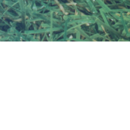
Met je kop
in het
zand?