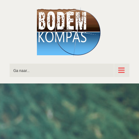
Ga
naar
inhoud
Ga naar...