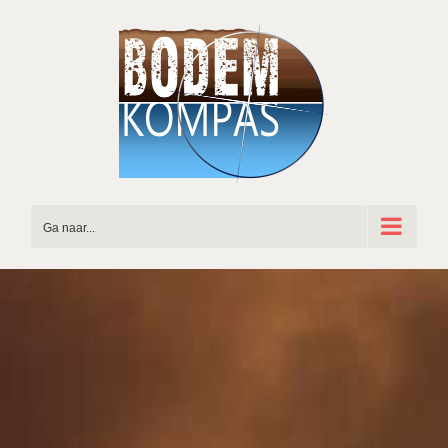
Ga
naar
inhoud
Ga naar...